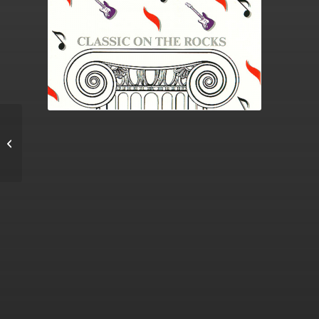
Pop-Oper: Tanz um
den Hexenkessel