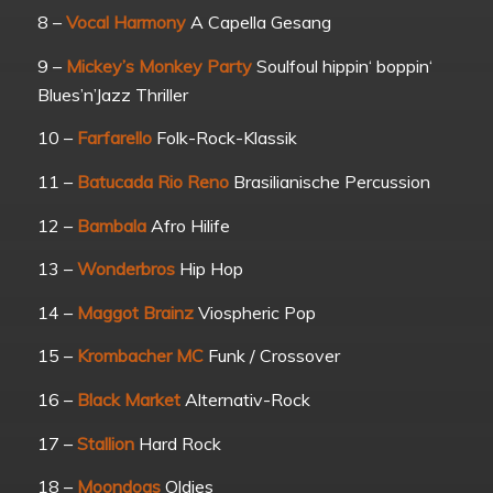
8 –
Vocal Harmony
A Capella Gesang
9 –
Mickey’s Monkey Party
Soulfoul hippin‘ boppin‘
Blues’n’Jazz Thriller
10 –
Farfarello
Folk-Rock-Klassik
11 –
Batucada Rio Reno
Brasilianische Percussion
12 –
Bambala
Afro Hilife
13 –
Wonderbros
Hip Hop
14 –
Maggot Brainz
Viospheric Pop
15 –
Krombacher MC
Funk / Crossover
16 –
Black Market
Alternativ-Rock
17 –
Stallion
Hard Rock
18 –
Moondogs
Oldies