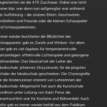
egeisterten sie die 470 Zuschauer. Dabei war nicht
mmer klar, wer denn nun aufgeregter war während
er Aufführung – die stolzen Eltern, Geschwister,
roßeltern und Freunde oder die kleinen Schauspieler
nd Schauspielerinnen.
mmer wieder leuchteten die Blitzlichter der
otoapparate, gab es Zurufe und Winken. Vor allem
ber gab es viel Applaus für temperamentvolle
anzeinlagen, effektvolle Lichterspiele und gelungene
ühnenbilder. Das Musical hat der Leiter der
usikschule, Johannes Strzyzewski, für die jüngsten
chüler der Musikschule geschrieben. Die Choreografie
ür die Kinderszenen stammt von Lehrerinnen der
usikschule. Mitgemacht hat auch die Kunstschule
ordhorn unter Leitung von Karin Pena, die
erantwortlich war für Kostüme und Bühnenbild. Auch
afür gab es immer wieder beifall aus dem Publikum.