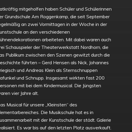
atkräftig mitgeholfen haben Schüler und Schülerinnen
er Grundschule Am Roggenkamp, die seit September
egelmäßig an zwei Vormittagen in der Woche in der
unstschule an den verschiedenen
ühnendekorationen arbeiteten. Mit dabei waren auch
rei Schauspieler der Theaterwerkstatt Nordhorn, die
as Publikum zwischen den Szenen gewitzt durch die
eschichte führten – Gerd Hensen als Nick, Johannes
riegisch und Andreas Klein als Sternschnuppen
afunkel und Schnupp. Insgesamt wirkten fast 200
ersonen mit bei dem Kindermusical. Die Jüngsten
aren vier Jahre alt.
as Musical für unsere „Kleinsten“ des
lementarbereiches. Die Musikschule hat es in
usammenarbeit mit der Kunstschule der städt. Galerie
ealisiert. Es war bis auf den letzten Platz ausverkauft.