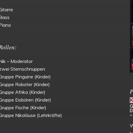
Gitarre
Bass
Piano
Rollen:
Nik – Moderator
zwei Sternschnuppen
Gruppe Pinguine (Kinder)
Gruppe Roboter (Kinder)
P
Gruppe Afrika (Kinder)
Gruppe Eisbären (Kinder)
K
G
Gruppe Fische (Kinder)
D
Gruppe Nikoläuse (Lehrkräfte)
–
W