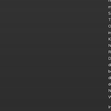
h
m
S
T
O
i
K
N
R
D
d
b
d
d
N
W
I