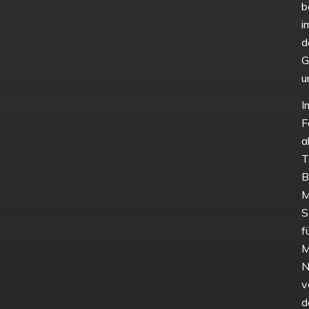
b
i
d
G
u
I
F
a
T
B
M
S
f
M
N
v
d