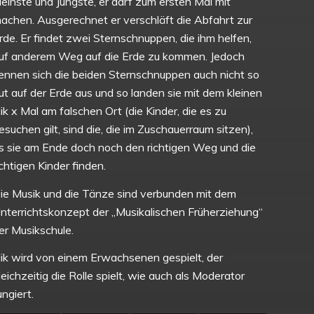
leinste und Jüngste, er darf zum ersten Mal mit
achen. Ausgerechnet er verschläft die Abfahrt zur
rde. Er findet zwei Sternschnuppen, die ihm helfen,
uf anderem Weg auf die Erde zu kommen. Jedoch
ennen sich die beiden Sternschnuppen auch nicht so
ut auf der Erde aus und so landen sie mit dem kleinen
ik x Mal am falschen Ort (die Kinder, die es zu
esuchen gilt, sind die, die im Zuschauerraum sitzen),
s sie am Ende doch noch den richtigen Weg und die
ichtigen Kinder finden.
ie Musik und die Tänze sind verbunden mit dem
nterrichtskonzept der „Musikalischen Früherziehung“
er Musikschule.
ik wird von einem Erwachsenen gespielt, der
leichzeitig die Rolle spielt, wie auch als Moderator
ungiert.