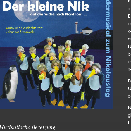
K
m
E
a
k
g
N
b
e
r
D
U
d
N
g
f
Musikalische Besetzung