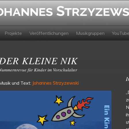
Projekte
Veröffentlichungen
Musikgruppen
YouTub
DER KLEINE NIK
Nummernrevue für Kinder im Vorschulalter
I
Musik und Text:
Johannes Strzyzewski
„
z
N
i
s