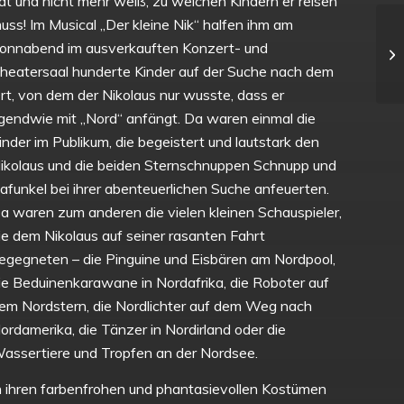
at und nicht mehr weiß, zu welchen Kindern er reisen
uss! Im Musical „Der kleine Nik“ halfen ihm am
onnabend im ausverkauften Konzert- und
heatersaal hunderte Kinder auf der Suche nach dem
rt, von dem der Nikolaus nur wusste, dass er
rgendwie mit „Nord“ anfängt. Da waren einmal die
inder im Publikum, die begeistert und lautstark den
ikolaus und die beiden Sternschnuppen Schnupp und
afunkel bei ihrer abenteuerlichen Suche anfeuerten.
a waren zum anderen die vielen kleinen Schauspieler,
ie dem Nikolaus auf seiner rasanten Fahrt
egegneten – die Pinguine und Eisbären am Nordpool,
ie Beduinenkarawane in Nordafrika, die Roboter auf
em Nordstern, die Nordlichter auf dem Weg nach
ordamerika, die Tänzer in Nordirland oder die
assertiere und Tropfen an der Nordsee.
n ihren farbenfrohen und phantasievollen Kostümen